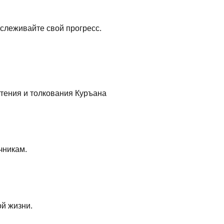
слеживайте свой прогресс.
тения и толкования Куръана
чникам.
й жизни.