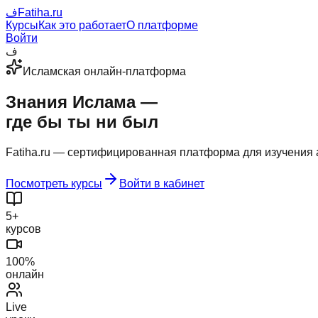
ف
Fatiha
.ru
Курсы
Как это работает
О платформе
Войти
ف
Исламская онлайн-платформа
Знания Ислама
—
где бы ты ни был
Fatiha.ru — сертифицированная платформа для изучения а
Посмотреть курсы
Войти в кабинет
5+
курсов
100%
онлайн
Live